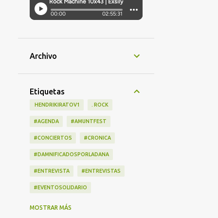
Archivo
Etiquetas
‎ HENDRIKIRATOV1
. ROCK
#AGENDA
#AMUNTFEST
#CONCIERTOS
#CRONICA
#DAMNIFICADOSPORLADANA
#ENTREVISTA
#ENTREVISTAS
#EVENTOSOLIDARIO
#LANZAMIENTOS
#LIBRO
MOSTRAR MÁS