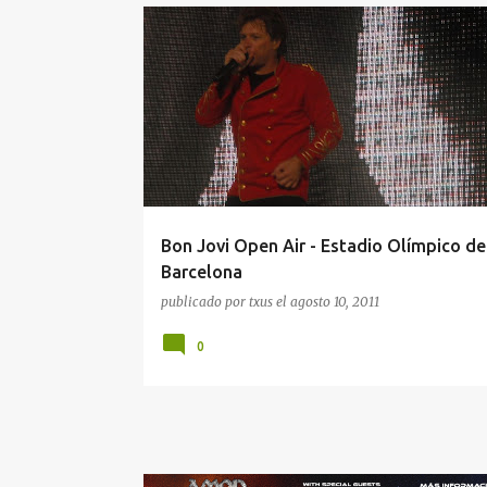
#CRONICA
BON JOVI
CRÓNICA
CRÓNICAS DE CONCIERTOS
Bon Jovi Open Air - Estadio Olímpico de
Barcelona
publicado por
txus
el
agosto 10, 2011
0