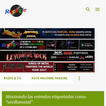
Ir al contenido principal
RADIO & TV
ROCK MACHINE FANZINE
Mostrando las entradas etiquetadas como
sevillametal