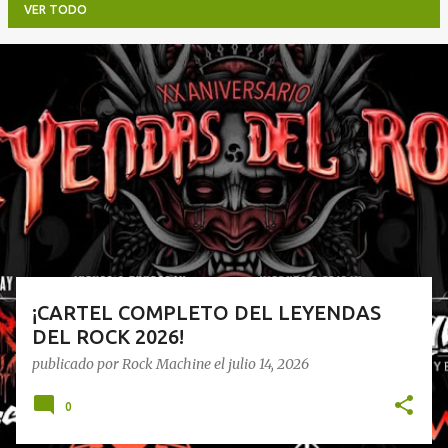
VER TODO
E
n
t
r
a
d
a
s
¡CARTEL COMPLETO DEL LEYENDAS
DEL ROCK 2026!
publicado por
Rock Machine
el
julio 14, 2026
0