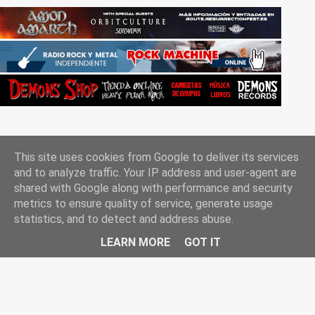
This site uses cookies from Google to deliver its services
and to analyze traffic. Your IP address and user-agent are
shared with Google along with performance and security
metrics to ensure quality of service, generate usage
Con la tecnología de Blogger
statistics, and to detect and address abuse.
Rockgle.es 2010-2025
LEARN MORE
GOT IT