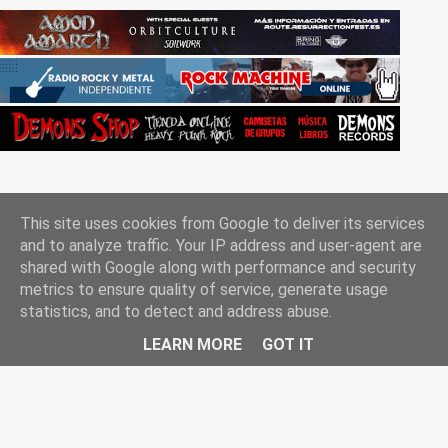
This site uses cookies from Google to deliver its services
and to analyze traffic. Your IP address and user-agent are
shared with Google along with performance and security
metrics to ensure quality of service, generate usage
Con la tecnología de Blogger
statistics, and to detect and address abuse.
Rockgle.es 2010-2025
LEARN MORE
GOT IT