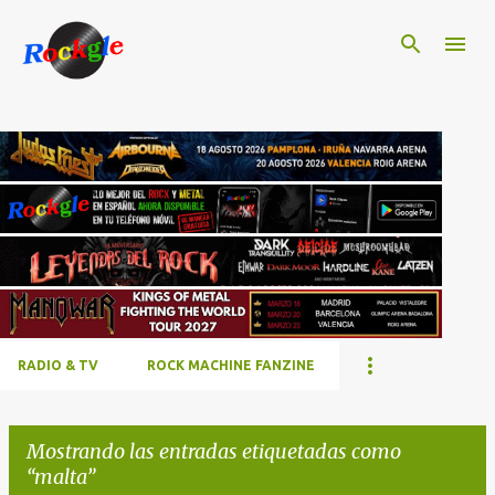
Ir al contenido principal
RADIO & TV
ROCK MACHINE FANZINE
Mostrando las entradas etiquetadas como
malta