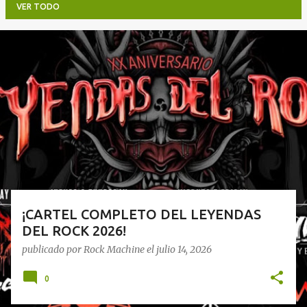
VER TODO
E
n
t
r
a
d
a
s
¡CARTEL COMPLETO DEL LEYENDAS
DEL ROCK 2026!
publicado por
Rock Machine
el
julio 14, 2026
0